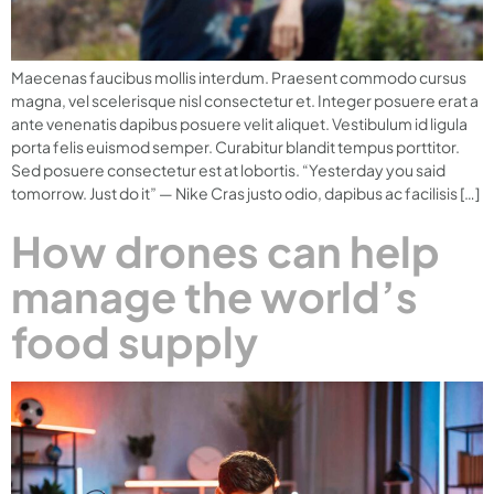
Maecenas faucibus mollis interdum. Praesent commodo cursus
magna, vel scelerisque nisl consectetur et. Integer posuere erat a
ante venenatis dapibus posuere velit aliquet. Vestibulum id ligula
porta felis euismod semper. Curabitur blandit tempus porttitor.
Sed posuere consectetur est at lobortis. “Yesterday you said
tomorrow. Just do it” — Nike Cras justo odio, dapibus ac facilisis […]
How drones can help
manage the world’s
food supply