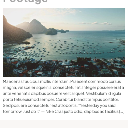
Maecenas faucibus mollis interdum. Praesent commodo cursus
magna, vel scelerisque nisl consectetur et. Integer posuere erat a
ante venenatis dapibus posuere velit aliquet. Vestibulum id ligula
porta felis euismod semper. Curabitur blandit tempus porttitor.
Sed posuere consectetur est at lobortis. “Yesterday you said
tomorrow. Just do it” — Nike Cras justo odio, dapibus ac facilisis […]