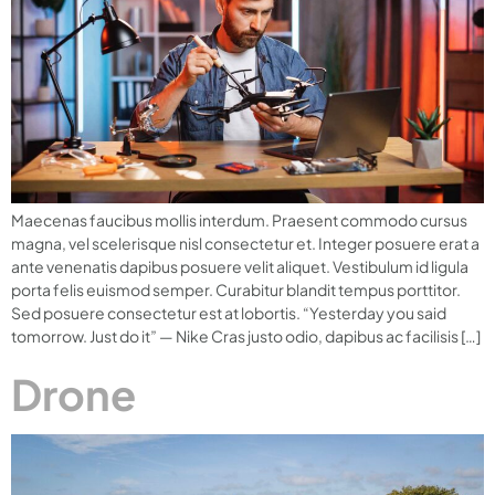
Maecenas faucibus mollis interdum. Praesent commodo cursus
magna, vel scelerisque nisl consectetur et. Integer posuere erat a
ante venenatis dapibus posuere velit aliquet. Vestibulum id ligula
porta felis euismod semper. Curabitur blandit tempus porttitor.
Sed posuere consectetur est at lobortis. “Yesterday you said
tomorrow. Just do it” — Nike Cras justo odio, dapibus ac facilisis […]
Drone