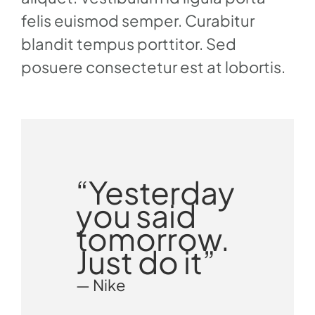
felis euismod semper. Curabitur
blandit tempus porttitor. Sed
posuere consectetur est at lobortis.
“Yesterday
you said
tomorrow.
Just do it”
— Nike