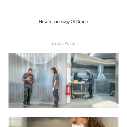
New Technology Of Drone
Latest Posts
B
1
F