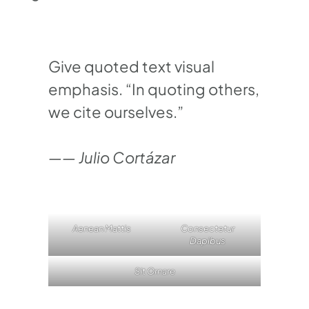
Give quoted text visual
emphasis. “In quoting others,
we cite ourselves.”
—— Julio Cortázar
Aenean Mattis
Consectetur
Dapibus
Sit Ornare